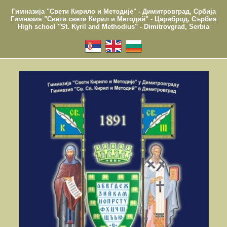
Гимназија "Свети Кирило и Методије" - Димитровград, Србија
Гимназия "Свети свети Кирил и Методий" - Цариброд, Сърбия
High school "St. Kyril and Methodius" - Dimitrovgrad, Serbia