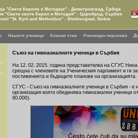
ја "Свети Кирило и Методије" - Димитровград, Србија
ия "Свети свети Кирил и Методий" - Цариброд, Сърбия
hool "St. Kyril and Methodius" - Dimitrovgrad, Serbia
о
Нашите ученици
Класни стаи
Училищен персонал
Д
Съюз на гимназиалните ученици в Сърбия
На 12. 02. 2015. година представителка на СГУС Нин
срещна с членовете на Ученическия парламент и ги за
постиженията и бъдещите планове на организацията.
СГУС - Съюз на гимназиалните ученици в Сърбия - е
организация която обединява гимназиални ученици о
80.000).