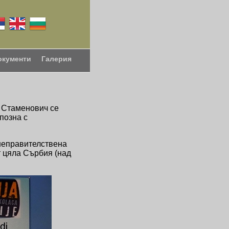
окументи
Галерия
а Стаменович се
позна с
 неправителствена
т цяла Сърбия (над