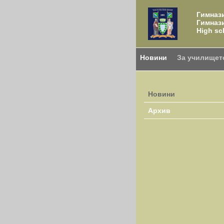
Гимнази
Гимназ
High sc
Новини
За училищет
Новини
Архив